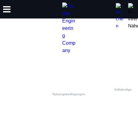
SCHULUNG
PRODUKTE
SUPPORT
ÜBER
KONTAKTIEREN SIE IHR
HUNTER-TEAM VOR ORT
Dieses Kontaktformular ist für berechtigte Hunter-Ausrüstungs- und Serviceanfragen
bestimmt. Jede andere Verwendung ist verboten und wird verworfen. Siehe
Vollständige
Nutzungsbedingungen
.