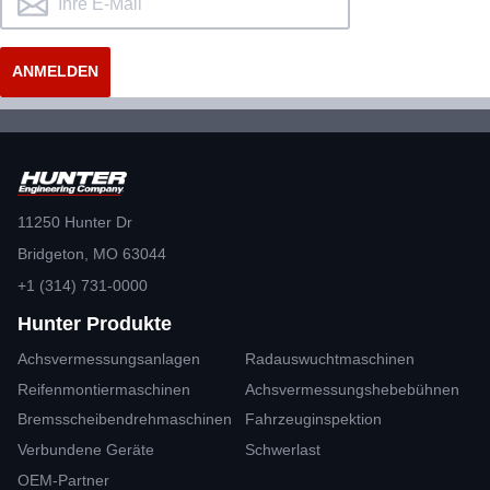
11250 Hunter Dr
Bridgeton, MO 63044
+1 (314) 731-0000
Hunter Produkte
Achsvermessungsanlagen
Radauswuchtmaschinen
Reifenmontiermaschinen
Achsvermessungshebebühnen
Bremsscheibendrehmaschinen
Fahrzeuginspektion
Verbundene Geräte
Schwerlast
OEM-Partner