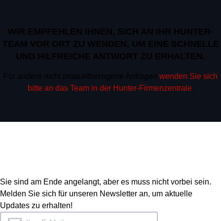
WIR EMPFEHLEN IHNEN, SICH AN IHR HUNTER-
TEAM VOR ORT ZU WENDEN, UM EINE SCHNELLE
UND HILFREICHE ANTWORT ZU ERHALTEN.
Für andere nicht produktbezogene Anfragen
wenden Sie sich
bitte an das Team in der Hunter-Firmenzentrale
.
Sie sind am Ende angelangt, aber es muss nicht vorbei sein.
Melden Sie sich für unseren Newsletter an, um aktuelle
Updates zu erhalten!